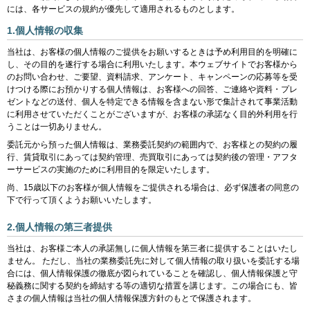
には、各サービスの規約が優先して適用されるものとします。
1.個人情報の収集
当社は、お客様の個人情報のご提供をお願いするときは予め利用目的を明確に
し、その目的を遂行する場合に利用いたします。本ウェブサイトでお客様から
のお問い合わせ、ご要望、資料請求、アンケート、キャンペーンの応募等を受
けつける際にお預かりする個人情報は、お客様への回答、ご連絡や資料・プレ
ゼントなどの送付、個人を特定できる情報を含まない形で集計されて事業活動
に利用させていただくことがございますが、お客様の承諾なく目的外利用を行
うことは一切ありません。
委託元から預った個人情報は、業務委託契約の範囲内で、お客様との契約の履
行、賃貸取引にあっては契約管理、売買取引にあっては契約後の管理・アフタ
ーサービスの実施のために利用目的を限定いたします。
尚、15歳以下のお客様が個人情報をご提供される場合は、必ず保護者の同意の
下で行って頂くようお願いいたします。
2.個人情報の第三者提供
当社は、お客様ご本人の承諾無しに個人情報を第三者に提供することはいたし
ません。 ただし、当社の業務委託先に対して個人情報の取り扱いを委託する場
合には、個人情報保護の徹底が図られていることを確認し、個人情報保護と守
秘義務に関する契約を締結する等の適切な措置を講じます。この場合にも、皆
さまの個人情報は当社の個人情報保護方針のもとで保護されます。