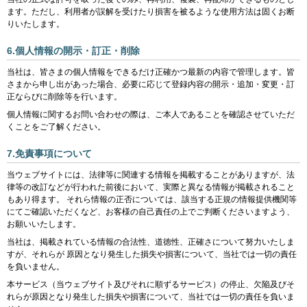
ます。ただし、利用者が誤解を受けたり損害を被るような使用方法は固くお断
りいたします。
6.個人情報の開示・訂正・削除
当社は、皆さまの個人情報をできるだけ正確かつ最新の内容で管理します。皆
さまから申し出があった場合、必要に応じて登録内容の開示・追加・変更・訂
正ならびに削除等を行います。
個人情報に関するお問い合わせの際は、ご本人であることを確認させていただ
くことをご了解ください。
7.免責事項について
当ウェブサイトには、法律等に関連する情報を掲載することがありますが、法
律等の改訂などが行われた前後において、実際と異なる情報が掲載されること
もあり得ます。 それら情報の正否については、該当する正規の情報提供機関等
にてご確認いただくなど、お客様の自己責任の上でご判断くださいますよう、
お願いいたします。
当社は、掲載されている情報の合法性、道徳性、正確さについて努力いたしま
すが、それらが 原因となり発生した損失や損害について、当社では一切の責任
を負いません。
本サービス（当ウェブサイト及びそれに順ずるサービス）の停止、欠陥及びそ
れらが原因となり発生した損失や損害について、当社では一切の責任を負いま