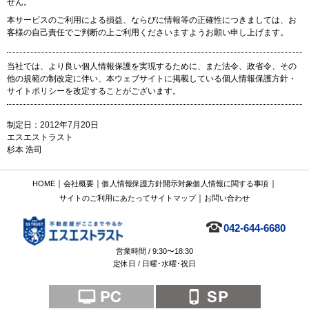
せん。
本サービスのご利用による損益、ならびに情報等の正確性につきましては、お
客様の自己責任でご判断の上ご利用くださいますようお願い申し上げます。
当社では、より良い個人情報保護を実現するために、また法令、政省令、その
他の規範の制改定に伴い、本ウェブサイトに掲載している個人情報保護方針・
サイトポリシーを改定することがございます。
制定日：2012年7月20日
エスエストラスト
杉本 浩司
｜
｜
｜
HOME
会社概要
個人情報保護方針
開示対象個人情報に関する事項
｜
サイトのご利用にあたって
サイトマップ
お問い合わせ
042-644-6680
営業時間 / 9:30〜18:30
定休日 / 日曜･水曜･祝日