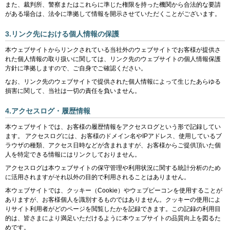
また、裁判所、警察またはこれらに準じた権限を持った機関から合法的な要請
がある場合は、法令に準拠して情報を開示させていただくことがございます。
3.リンク先における個人情報の保護
本ウェブサイトからリンクされている当社外のウェブサイトでお客様が提供さ
れた個人情報の取り扱いに関しては、リンク先のウェブサイトの個人情報保護
方針に準拠しますので、ご自身でご確認ください。
なお、リンク先のウェブサイトで提供された個人情報によって生じたあらゆる
損害に関して、当社は一切の責任を負いません。
4.アクセスログ・履歴情報
本ウェブサイトでは、お客様の履歴情報をアクセスログという形で記録してい
ます。 アクセスログには、お客様のドメイン名やIPアドレス、使用しているブ
ラウザの種類、アクセス日時などが含まれますが、お客様からご提供頂いた個
人を特定できる情報にはリンクしておりません。
アクセスログは本ウェブサイトの保守管理や利用状況に関する統計分析のため
に活用されますがそれ以外の目的で利用されることはありません。
本ウェブサイトでは、クッキー（Cookie）やウェブビーコンを使用することが
ありますが、お客様個人を識別するものではありません。クッキーの使用によ
りサイト利用者がどのページを閲覧したかを記録できます。この記録の利用目
的は、皆さまにより満足いただけるように本ウェブサイトの品質向上を図るた
めです。