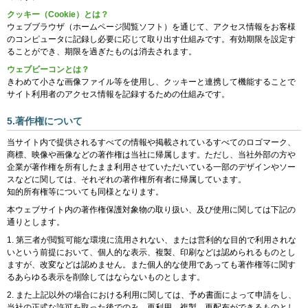
クッキー（Cookie）とは？
ウェブブラウザ（ホームページ閲覧ソフト）を通じて、アクセス情報をお客様
のコンピュータに記録し必要に応じて取り出す仕組みです。有効期限を設定す
ることができ、期限を過ぎたものは消去されます。
ウェブビーコンとは？
きわめて小さな画像ファイル等を使用し、クッキーと連携して機能することで
サイト利用者のアクセス情報を記録するための仕組みです。
5.著作権について
当サイト内で提供されるすべての情報や掲載されているすべてのロゴマーク、
商標、映像や画像などの著作権は当社に帰属します。ただし、当社外部の方や
企業が著作権を所有したまま利用させていただいている一部のデザインやソー
スなどに関しては、それぞれの著作権所有者に帰属しています。
知的所有権等についても同様となります。
本ウェブサイト内の著作権保護対象物の取り扱い、及び使用に関しては下記の
通りとします。
第三者が閲覧可能な環境に流用されない、または営利的な目的で利用されな
いという前提において、個人的な表示、複製、印刷などは認められるものとし
ますが、改変などは認めません。また個人的な使用であっても著作権等に関す
るあらゆる表示を削除してはならないものとします。
また上記以外の場合における利用に関しては、予め書面によって申請をし、
当社の正式な許可を取った後でのみ、再利用、複製、再配布ができるものとし