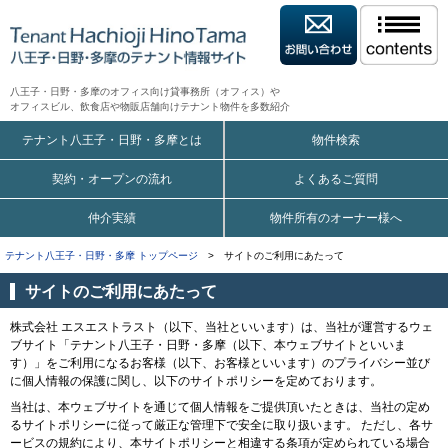
八王子・日野・多摩のオフィス向け貸事務所（オフィス）や
オフィスビル、飲食店や物販店舗向けテナント物件を多数紹介
テナント八王子・日野・多摩とは
物件検索
契約・オープンの流れ
よくあるご質問
仲介実績
物件所有のオーナー様へ
テナント八王子・日野・多摩 トップページ
> サイトのご利用にあたって
サイトのご利用にあたって
株式会社 エスエストラスト（以下、当社といいます）は、当社が運営するウェ
ブサイト「テナント八王子・日野・多摩（以下、本ウェブサイトといいま
す）」をご利用になるお客様（以下、お客様といいます）のプライバシー並び
に個人情報の保護に関し、以下のサイトポリシーを定めております。
当社は、本ウェブサイトを通じて個人情報をご提供頂いたときは、当社の定め
るサイトポリシーに従って厳正な管理下で安全に取り扱います。 ただし、各サ
ービスの規約により、本サイトポリシーと相違する条項が定められている場合