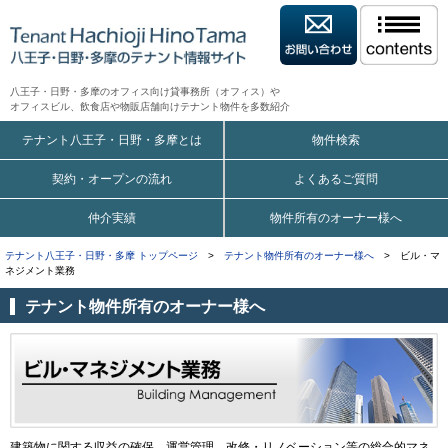
八王子・日野・多摩のオフィス向け貸事務所（オフィス）や
オフィスビル、飲食店や物販店舗向けテナント物件を多数紹介
テナント八王子・日野・多摩とは
物件検索
契約・オープンの流れ
よくあるご質問
仲介実績
物件所有のオーナー様へ
テナント八王子・日野・多摩 トップページ
>
テナント物件所有のオーナー様へ
> ビル・マ
ネジメント業務
テナント物件所有のオーナー様へ
建築物に関する収益の確保、運営管理、改修・リノベーション等の総合的マネ