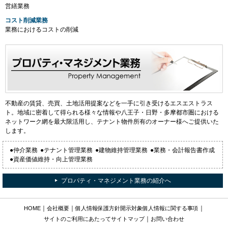
営繕業務
コスト削減業務
業務におけるコストの削減
不動産の賃貸、売買、土地活用提案などを一手に引き受けるエスエストラス
ト。地域に密着して得られる様々な情報や八王子・日野・多摩都市圏における
ネットワーク網を最大限活用し、テナント物件所有のオーナー様へご提供いた
します。
●仲介業務
●テナント管理業務
●建物維持管理業務
●業務・会計報告書作成
●資産価値維持・向上管理業務
プロパティ・マネジメント業務の紹介へ
｜
｜
｜
HOME
会社概要
個人情報保護方針
開示対象個人情報に関する事項
｜
サイトのご利用にあたって
サイトマップ
お問い合わせ