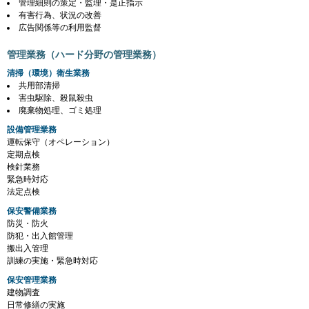
管理細則の策定・監理・是正指示
有害行為、状況の改善
広告関係等の利用監督
管理業務（ハード分野の管理業務）
清掃（環境）衛生業務
共用部清掃
害虫駆除、殺鼠殺虫
廃棄物処理、ゴミ処理
設備管理業務
運転保守（オペレーション）
定期点検
検針業務
緊急時対応
法定点検
保安警備業務
防災・防火
防犯・出入館管理
搬出入管理
訓練の実施・緊急時対応
保安管理業務
建物調査
日常修繕の実施