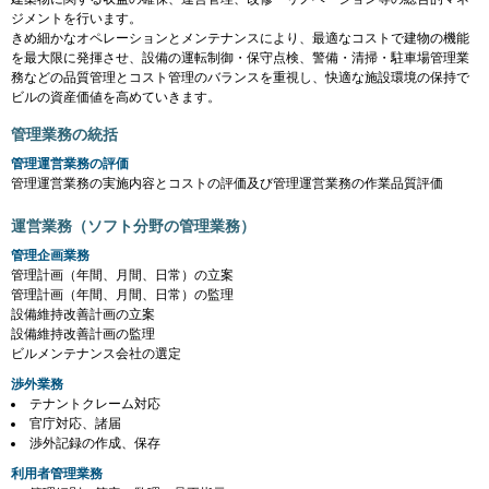
ジメントを行います。
きめ細かなオペレーションとメンテナンスにより、最適なコストで建物の機能
を最大限に発揮させ、設備の運転制御・保守点検、警備・清掃・駐車場管理業
務などの品質管理とコスト管理のバランスを重視し、快適な施設環境の保持で
ビルの資産価値を高めていきます。
管理業務の統括
管理運営業務の評価
管理運営業務の実施内容とコストの評価及び管理運営業務の作業品質評価
運営業務（ソフト分野の管理業務）
管理企画業務
管理計画（年間、月間、日常）の立案
管理計画（年間、月間、日常）の監理
設備維持改善計画の立案
設備維持改善計画の監理
ビルメンテナンス会社の選定
渉外業務
テナントクレーム対応
官庁対応、諸届
渉外記録の作成、保存
利用者管理業務