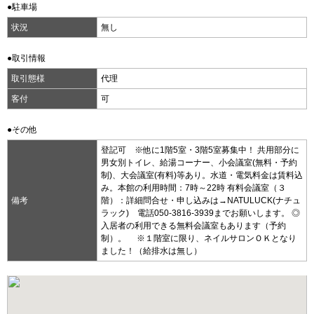
●駐車場
状況
無し
●取引情報
取引態様
代理
客付
可
●その他
登記可 ※他に1階5室・3階5室募集中！ 共用部分に
男女別トイレ、給湯コーナー、小会議室(無料・予約
制)、大会議室(有料)等あり。水道・電気料金は賃料込
み。本館の利用時間：7時～22時 有料会議室（３
備考
階）：詳細問合せ・申し込みは→NATULUCK(ナチュ
ラック) 電話050-3816-3939までお願いします。 ◎
入居者の利用できる無料会議室もあります（予約
制）。 ※１階室に限り、ネイルサロンＯＫとなり
ました！（給排水は無し）