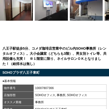
八王子駅徒歩5分、コメダ珈琲店営業中のビル内SOHO事務所（レン
タルオフィス）。大小会議室（どちらも3階）、男女別トイレ等、共
用設備も充実！ ※１階室に限り、ネイルサロンＯＫとなりまし
た！（給排水は無し）
SOHOプラザ八王子東町
●基本情報
物件番号
10007807366
店舗形態
SOHOオフィス, 事務所, SOHOオフィス
オススメ業種
事務所