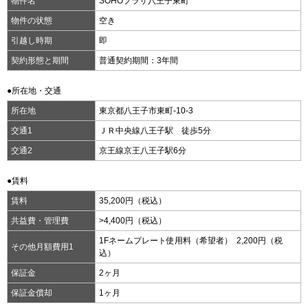
物件名
SOHOプラザ八王子東町
物件の状態
空き
引越し時期
即
契約形態と期間
普通契約期間：3年間
●所在地・交通
所在地
東京都八王子市東町-10-3
交通1
ＪＲ中央線八王子駅 徒歩5分
交通2
京王線京王八王子駅6分
●賃料
賃料
35,200円（税込）
共益費・管理費
>4,400円（税込）
1Fネームプレート使用料（希望者） 2,200円（税
その他月額費用1
込）
保証金
2ヶ月
保証金償却
1ヶ月