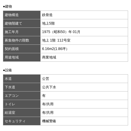
●建物
建物構造
鉄骨造
建物階建て
地上5階
施工年月
1975（昭和50）年 01月
募集物件の階数
地上 1階 112号室
契約面積
6.16m
2
(1.86坪）
用途地域
商業地域
●設備
水道
公営
下水道
公共下水
エアコン
有
トイレ
有/共用
給湯室
有/共用
セキュリティ
機械警備