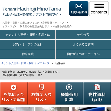
八王子・日野・多摩のオフィス向け貸事務所（オフィス）や
オフィスビル、飲食店や物販店舗向けテナント物件を多数紹介
テナント八王子・日野・多摩とは
物件検索
契約・オープンの流れ
よくあるご質問
仲介実績
物件所有のオーナー様へ
テナント八王子・日野・多摩 トップページ
> 物件検索
情報更新日：2026年07月23日/広告有効期限：なし
表示閲覧回数（過去30日間）：106