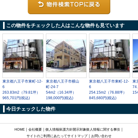
この物件をチェックした人はこんな物件も見ています
東京都八王子市東町-12-
東京都八王子市横山
東京都八王子市東町-12-
東
6
町-24-7
6
74
263.83m
2
（79.81坪）
54m
2
（16.34坪）
254.15m
2
（76.88坪）
15
965,701円(税込)
198,000円(税込)
845,680円(税込)
今日チェックした物件
｜
｜
｜
HOME
会社概要
個人情報保護方針
開示対象個人情報に関する事項
｜
サイトのご利用にあたって
サイトマップ
お問い合わせ